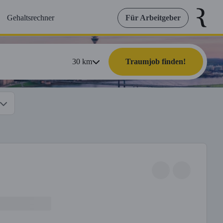
Gehaltsrechner
Für Arbeitgeber
30
km
Traumjob finden!