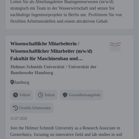
Leiten Sie als Abteilungsleiter Bauingenieurwesen (m/w/d)
strategisch ein Team in der Wasserwirtschaft und setzen Sie
nachhaltige Ingenieurprojekte in Berlin um. Profitieren Sie von
flexiblen Arbeitsmodellen und einem attraktiven Gehalt.
Wissenschaftliche Mitarbeiterin /
Wissenschaftlicher Mitarbeiter (m/w/d)
Fakultät für Maschinenbau und
Bauingenieurwesen, Professur für
Helmut-Schmidt-Universität / Universität der
Bundeswehr Hamburg
Geotechnik
Hamburg
Vollzeit
Teilzeit
Gesundheitsangebote
Flexible Arbeitszeiten
31.07.2026
Join the Helmut Schmidt University as a Research Associate in
Geotechnics, focusing on innovative field and lab studies in soil