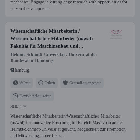
mechanics. Engage in cutting-edge research with opportunities for
personal development.
Wissenschaftliche Mitarbeiterin /
Wissenschaftlicher Mitarbeiter (m/w/d)
Fakultät für Maschinenbau und
Bauingenieurwesen, Professur für
Helmut-Schmidt-Universität / Universität der
Bundeswehr Hamburg
Massivbau
Hamburg
Vollzeit
Teilzeit
Gesundheitsangebote
Flexible Arbeitszeiten
30.07.2026
Wissenschaftliche Mitarbeiterin/Wissenschaftlicher Mitarbeiter
(m/w/d) für innovative Forschung im Bereich Massivbau an der
Helmut-Schmidt-Universität gesucht. Möglichkeit zur Promotion
und Mitwirkung in der Lehre.