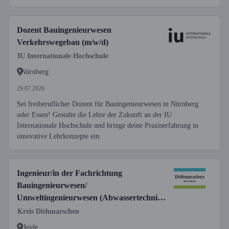
Dozent Bauingenieurwesen
Verkehrswegebau (m/w/d)
IU Internationale Hochschule
Nürnberg
29.07.2026
Sei freiberuflicher Dozent für Bauingenieurwesen in Nürnberg
oder Essen! Gestalte die Lehre der Zukunft an der IU
Internationale Hochschule und bringe deine Praxiserfahrung in
innovative Lehrkonzepte ein.
Ingenieur/in der Fachrichtung
Bauingenieurwesen/
Umweltingenieurwesen (Abwassertechnik,
Wasserbau, Tiefbau, Wasserwirtschaft,
Kreis Dithmarschen
Umwelttechnik)
Heide