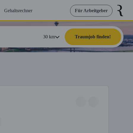
Gehaltsrechner
Für Arbeitgeber
30
km
Traumjob finden!