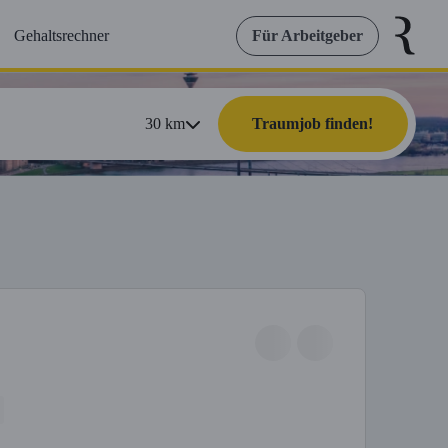
Gehaltsrechner
Für Arbeitgeber
30
km
Traumjob finden!