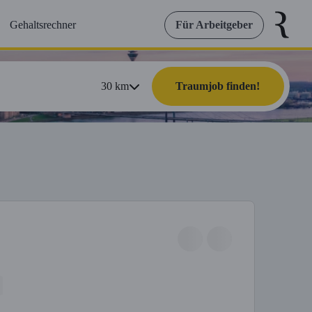
Gehaltsrechner
Für Arbeitgeber
30
km
Traumjob finden!