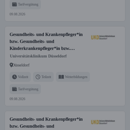
Tarifvergütung
09.08.2026
Gesundheits- und Krankenpfleger*in
bzw. Gesundheits- und
Kinderkrankenpfleger*in bzw.
Fachgesundheits- und
Universitätsklinikum Düsseldorf
Krankenpfleger*in für Anästhesie und
Düsseldorf
Intensivpflege bzw. Fachgesundheits-
und Kinderkrankenpfleger*in für
Vollzeit
Teilzeit
Weiterbildungen
Anästhesie und Intensivpflege
Tarifvergütung
09.08.2026
Gesundheits- und Krankenpfleger*in
bzw. Gesundheits- und