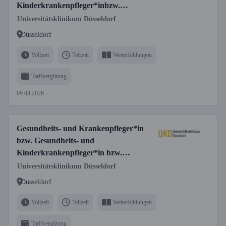
Kinderkrankenpfleger*inbzw.
Fachgesundheits- und
Universitätsklinikum Düsseldorf
Krankenpfleger*in für Onkologie bzw.
Düsseldorf
Fachgesundheits- und
Kinderkrankenpfleger*in für Onkologie
Vollzeit
Teilzeit
Weiterbildungen
bzw. Pflegefachperson (m/w/d)
Tarifvergütung
Vollzeit/Teilzeit
09.08.2026
Gesundheits- und Krankenpfleger*in
bzw. Gesundheits- und
Kinderkrankenpfleger*in bzw.
Fachgesundheits- und
Universitätsklinikum Düsseldorf
Krankenpfleger*in für Anästhesie und
Düsseldorf
Intensivpflege bzw. Fachgesundheits-
und Kinderkrankenpfleger*in für
Vollzeit
Teilzeit
Weiterbildungen
Anästhesie und Intensivpflege
Tarifvergütung