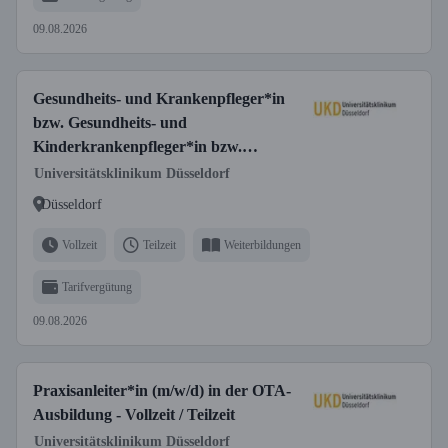
09.08.2026
Gesundheits- und Krankenpfleger*in
bzw. Gesundheits- und
Kinderkrankenpfleger*in bzw.
Fachgesundheits- und
Universitätsklinikum Düsseldorf
Krankenpfleger*in für Anästhesie und
Düsseldorf
Intensivpflege bzw. Fachgesundheits-
und Kinderkrankenpfleger*in für
Vollzeit
Teilzeit
Weiterbildungen
Anästhesie und Intensivpflege
Tarifvergütung
09.08.2026
Praxisanleiter*in (m/w/d) in der OTA-
Ausbildung - Vollzeit / Teilzeit
Universitätsklinikum Düsseldorf