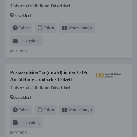
Fachgesundheits- und
Universitätsklinikum Düsseldorf
Krankenpfleger*in für Anästhesie und
Düsseldorf
Intensivpflege bzw. Fachgesundheits-
und Kinderkrankenpfleger*in für
Vollzeit
Teilzeit
Weiterbildungen
Anästhesie und Intensivpflege
Tarifvergütung
09.08.2026
Praxisanleiter*in (m/w/d) in der OTA-
Ausbildung - Vollzeit / Teilzeit
Universitätsklinikum Düsseldorf
Düsseldorf
Vollzeit
Teilzeit
Weiterbildungen
Tarifvergütung
09.08.2026