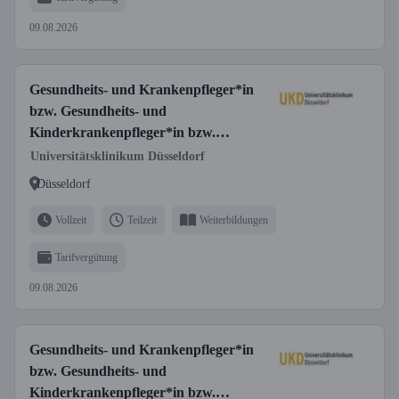
Vollzeit/Teilzeit
09.08.2026
Gesundheits- und Krankenpfleger*in
bzw. Gesundheits- und
Kinderkrankenpfleger*in bzw.
Fachgesundheits- und
Universitätsklinikum Düsseldorf
Krankenpfleger*in für Anästhesie und
Düsseldorf
Intensivpflege bzw. Fachgesundheits-
und Kinderkrankenpfleger*in für
Vollzeit
Teilzeit
Weiterbildungen
Anästhesie und Intensivpflege
Tarifvergütung
09.08.2026
Gesundheits- und Krankenpfleger*in
bzw. Gesundheits- und
Kinderkrankenpfleger*in bzw.