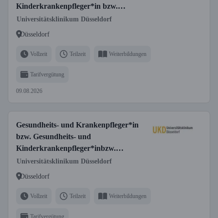
Kinderkrankenpfleger*in bzw.
Fachgesundheits- und
Universitätsklinikum Düsseldorf
Krankenpfleger*in für Anästhesie und
Düsseldorf
Intensivpflege bzw. Fachgesundheits-
und Kinderkrankenpfleger*in für
Vollzeit
Teilzeit
Weiterbildungen
Anästhesie und Intensivpflege
Tarifvergütung
09.08.2026
Gesundheits- und Krankenpfleger*in
bzw. Gesundheits- und
Kinderkrankenpfleger*inbzw.
Fachgesundheits- und
Universitätsklinikum Düsseldorf
Krankenpfleger*in für Onkologie bzw.
Düsseldorf
Fachgesundheits- und
Kinderkrankenpfleger*in für Onkologie
Vollzeit
Teilzeit
Weiterbildungen
bzw. Pflegefachperson (m/w/d)
Tarifvergütung