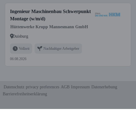
Ingenieur Maschinenbau Schwerpunkt
Montage (w/m/d)
Hüttenwerke Krupp Mannesmann GmbH
Duisburg
Vollzeit
Nachhaltiger Arbeitgeber
06.08.2026
Datenschutz
privacy preferences
AGB
Impressum
Datenerhebung
Barrierefreiheitserklärung