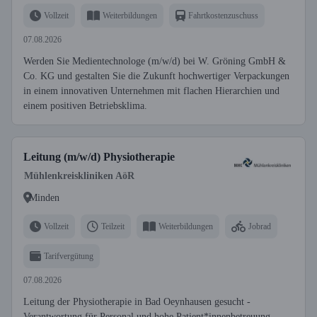
Vollzeit
Weiterbildungen
Fahrtkostenzuschuss
07.08.2026
Werden Sie Medientechnologe (m/w/d) bei W. Gröning GmbH &
Co. KG und gestalten Sie die Zukunft hochwertiger Verpackungen
in einem innovativen Unternehmen mit flachen Hierarchien und
einem positiven Betriebsklima.
Leitung (m/w/d) Physiotherapie
Mühlenkreiskliniken AöR
Minden
Vollzeit
Teilzeit
Weiterbildungen
Jobrad
Tarifvergütung
07.08.2026
Leitung der Physiotherapie in Bad Oeynhausen gesucht -
Verantwortung für Personal und hohe Patient*innenbetreuung