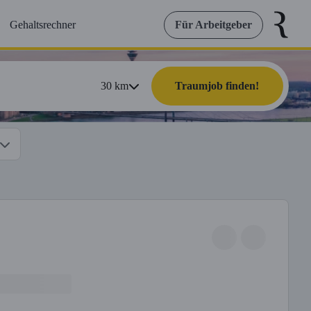
Gehaltsrechner
Für Arbeitgeber
30
km
Traumjob finden!