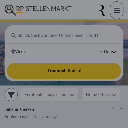
30
km
Traumjob finden!
Veröffentlichungsdatum
Home-Office
786 Jobs
Jobs in
Viersen
Sortieren nach
Relevanz