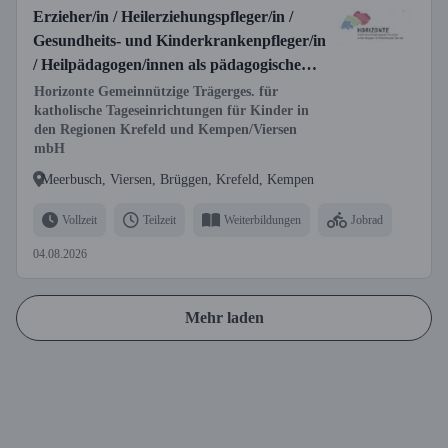
Erzieher/in / Heilerziehungspfleger/in /
Gesundheits- und Kinderkrankenpfleger/in
/ Heilpädagogen/innen als pädagogische
Fachkraft (m/w/d)
Horizonte Gemeinnützige Trägerges. für
katholische Tageseinrichtungen für Kinder in
den Regionen Krefeld und Kempen/Viersen
mbH
Meerbusch, Viersen, Brüggen, Krefeld, Kempen
Vollzeit
Teilzeit
Weiterbildungen
Jobrad
04.08.2026
Mehr laden