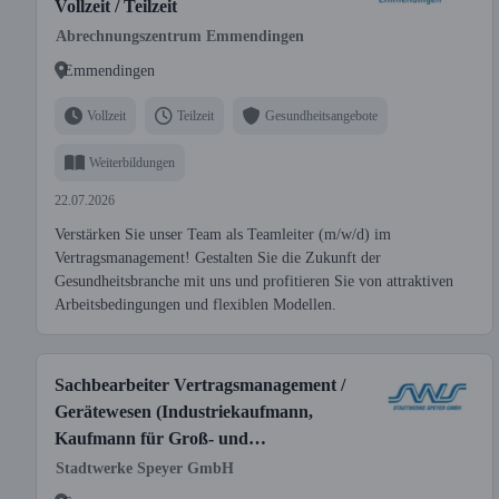
Vollzeit / Teilzeit
Abrechnungszentrum Emmendingen
Emmendingen
Vollzeit
Teilzeit
Gesundheitsangebote
Weiterbildungen
22.07.2026
Verstärken Sie unser Team als Teamleiter (m/w/d) im
Vertragsmanagement! Gestalten Sie die Zukunft der
Gesundheitsbranche mit uns und profitieren Sie von attraktiven
Arbeitsbedingungen und flexiblen Modellen.
Sachbearbeiter Vertragsmanagement /
Gerätewesen (Industriekaufmann,
Kaufmann für Groß- und
Außenhandelsmanagement o. ä.) (m/w/d) -
Stadtwerke Speyer GmbH
Energiewirtschaft