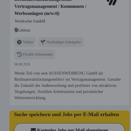
Vertragsmanagement / Kommunen /
Werbeanlagen (m/w/d)
Workwise GmbH
Koblenz
Vollzeit
Nachhaltiger Arbeitgeber
Flexible Arbeitszeiten
06.08.2026
Werde Teil von awk AUSSENWERBUNG GmbH als
Rechtsanwaltsfachangestellte/r im Vertragsmanagement. Gestalte
die Zukunft der Außenwerbung und profitiere von attraktiven
Vergütungen, flexiblen Arbeitszeiten und persönlicher
Weiterentwicklung.
Suche speichern und Jobs per E-Mail erhalten
Kostenlos Jobs per Mail abonnieren