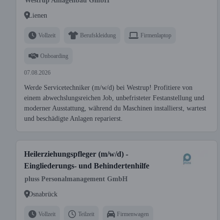
Westrup Anlagenbau GmbH
Lienen
Vollzeit
Berufskleidung
Firmenlaptop
Onboarding
07.08.2026
Werde Servicetechniker (m/w/d) bei Westrup! Profitiere von
einem abwechslungsreichen Job, unbefristeter Festanstellung und
moderner Ausstattung, während du Maschinen installierst, wartest
und beschädigte Anlagen reparierst.
Heilerziehungspfleger (m/w/d) -
Eingliederungs- und Behindertenhilfe
pluss Personalmanagement GmbH
Osnabrück
Vollzeit
Teilzeit
Firmenwagen