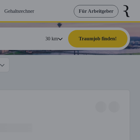
Gehaltsrechner
Für Arbeitgeber
30
km
Traumjob finden!