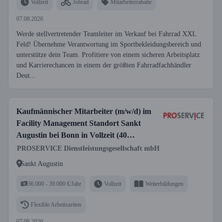
Vollzeit
Jobrad
Mitarbeiterrabatte
07.08.2026
Werde stellvertretender Teamleiter im Verkauf bei Fahrrad XXL
Feld! Übernehme Verantwortung im Sportbekleidungsbereich und
unterstütze dein Team. Profitiere von einem sicheren Arbeitsplatz
und Karrierechancen in einem der größten Fahrradfachhändler
Deut...
Kaufmännischer Mitarbeiter (m/w/d) im
Facility Management Standort Sankt
Augustin bei Bonn in Vollzeit (40
Wochenstunden)
PROSERVICE Dienstleistungsgesellschaft mbH
Sankt Augustin
36.000 - 39.000 €/Jahr
Vollzeit
Weiterbildungen
Flexible Arbeitszeiten
07.08.2026