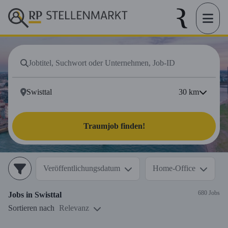
30
km
Traumjob finden!
Veröffentlichungsdatum
Home-Office
680 Jobs
Jobs in
Swisttal
Sortieren nach
Relevanz