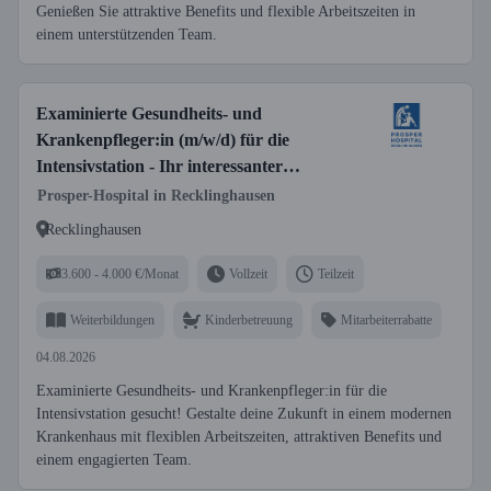
Genießen Sie attraktive Benefits und flexible Arbeitszeiten in
einem unterstützenden Team.
Examinierte Gesundheits- und
Krankenpfleger:in (m/w/d) für die
Intensivstation - Ihr interessanter
Arbeitsplatz in einem modernen
Prosper-Hospital in Recklinghausen
Krankenhaus!
Recklinghausen
3.600 - 4.000 €/Monat
Vollzeit
Teilzeit
Weiterbildungen
Kinderbetreuung
Mitarbeiterrabatte
04.08.2026
Examinierte Gesundheits- und Krankenpfleger:in für die
Intensivstation gesucht! Gestalte deine Zukunft in einem modernen
Krankenhaus mit flexiblen Arbeitszeiten, attraktiven Benefits und
einem engagierten Team.