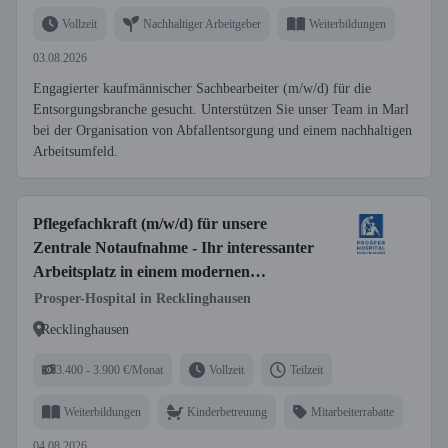
Vollzeit
Nachhaltiger Arbeitgeber
Weiterbildungen
03.08.2026
Engagierter kaufmännischer Sachbearbeiter (m/w/d) für die
Entsorgungsbranche gesucht. Unterstützen Sie unser Team in Marl
bei der Organisation von Abfallentsorgung und einem nachhaltigen
Arbeitsumfeld.
Pflegefachkraft (m/w/d) für unsere
Zentrale Notaufnahme - Ihr interessanter
Arbeitsplatz in einem modernen
Krankenhaus!
Prosper-Hospital in Recklinghausen
Recklinghausen
3.400 - 3.900 €/Monat
Vollzeit
Teilzeit
Weiterbildungen
Kinderbetreuung
Mitarbeiterrabatte
04.08.2026