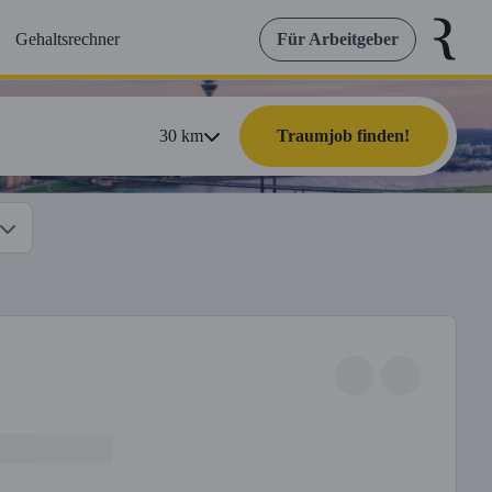
Gehaltsrechner
Für Arbeitgeber
30
km
Traumjob finden!