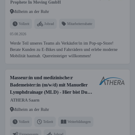
Prophete In Moving GmbH
Mülheim an der Ruhr
Vollzeit
Jobrad
Mitarbeiterrabatte
05.08.2026
Werde Teil unseres Teams als Verkäufer/in im Pop-up-Store!
Berate Kunden zu E-Bikes und Fahrrädern und erlebe moderne
Mobilität hautnah. Quereinsteiger willkommen!
Masseur:in und medizinische:r
Bademeister:in (m/w/d) mit Manueller
Lymphdrainage (MLD) - Hier bist Du
richtig!
ATHERA Saarn
Mülheim an der Ruhr
Vollzeit
Teilzeit
Weiterbildungen
Firmenevents
Jobrad