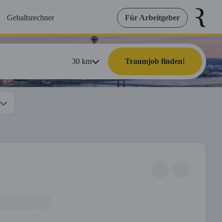
Gehaltsrechner
Für Arbeitgeber
30
km
Traumjob finden!