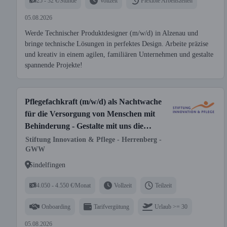
25 - 32 €/Stunde
Vollzeit
Flexible Arbeitszeiten
05.08.2026
Werde Technischer Produktdesigner (m/w/d) in Alzenau und
bringe technische Lösungen in perfektes Design. Arbeite präzise
und kreativ in einem agilen, familiären Unternehmen und gestalte
spannende Projekte!
Pflegefachkraft (m/w/d) als Nachtwache
für die Versorgung von Menschen mit
Behinderung - Gestalte mit uns die
Zukunft!
Stiftung Innovation & Pflege - Herrenberg -
GWW
Sindelfingen
4.050 - 4.550 €/Monat
Vollzeit
Teilzeit
Onboarding
Tarifvergütung
Urlaub >= 30
05.08.2026