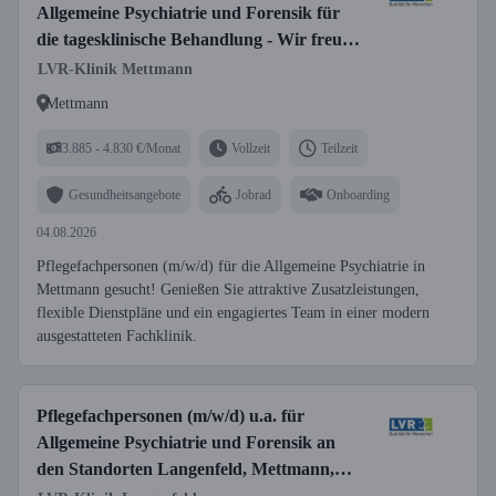
Allgemeine Psychiatrie und Forensik für
die tagesklinische Behandlung - Wir freuen
uns auf Sie!
LVR-Klinik Mettmann
Mettmann
3.885 - 4.830 €/Monat
Vollzeit
Teilzeit
Gesundheitsangebote
Jobrad
Onboarding
04.08.2026
Pflegefachpersonen (m/w/d) für die Allgemeine Psychiatrie in
Mettmann gesucht! Genießen Sie attraktive Zusatzleistungen,
flexible Dienstpläne und ein engagiertes Team in einer modern
ausgestatteten Fachklinik.
Pflegefachpersonen (m/w/d) u.a. für
Allgemeine Psychiatrie und Forensik an
den Standorten Langenfeld, Mettmann,
Solingen und Leverkusen für die stationäre