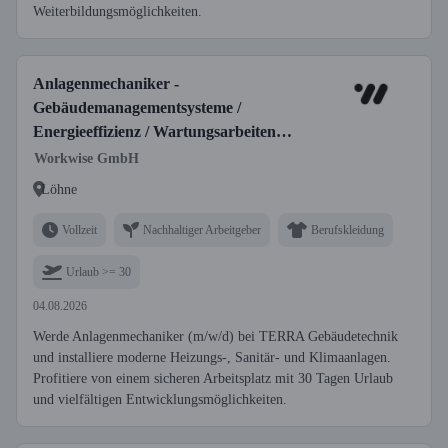
Weiterbildungsmöglichkeiten.
Anlagenmechaniker -
Gebäudemanagementsysteme /
Energieeffizienz / Wartungsarbeiten
(m/w/d)
Workwise GmbH
Löhne
Vollzeit
Nachhaltiger Arbeitgeber
Berufskleidung
Urlaub >= 30
04.08.2026
Werde Anlagenmechaniker (m/w/d) bei TERRA Gebäudetechnik
und installiere moderne Heizungs-, Sanitär- und Klimaanlagen.
Profitiere von einem sicheren Arbeitsplatz mit 30 Tagen Urlaub
und vielfältigen Entwicklungsmöglichkeiten.