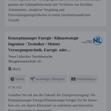
gestalte die Gebäudeleittechnik mit! Profitiere von flexiblen
Arbeitszeiten, attraktiver Vergütung und
Entwicklungsmöglichkeiten in einem familienfreundlichen
Umfeld.
Konzeptmanager Energie / Klimastrategie
Ingenieur / Techniker / Meister
Versorgungstechnik, Energie- oder
Gebäudetechnik (w/m/d)
Neue Lübecker Norddeutsche
Baugenossenschaft eG
Lübeck
Vollzeit
Nachhaltiger Arbeitgeber
Weiterbildungen
07.08.2026
Gestalten Sie mit uns die Zukunft der Energieversorgung! Als
Konzeptmanager Energie/Klimastrategie bringen Sie Ihr Know-
how ein, um unsere Klimaziele zu realisieren und innovative
Energiekonzepte zu entwickeln.