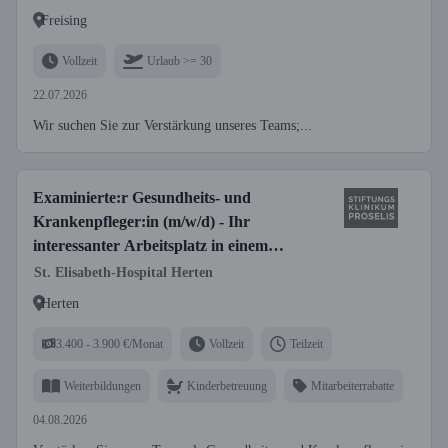
Freising
Vollzeit
Urlaub >= 30
22.07.2026
Wir suchen Sie zur Verstärkung unseres Teams;...
Examinierte:r Gesundheits- und
Krankenpfleger:in (m/w/d) - Ihr
interessanter Arbeitsplatz in einem
modernen Krankenhaus!
St. Elisabeth-Hospital Herten
Herten
3.400 - 3.900 €/Monat
Vollzeit
Teilzeit
Weiterbildungen
Kinderbetreuung
Mitarbeiterrabatte
04.08.2026