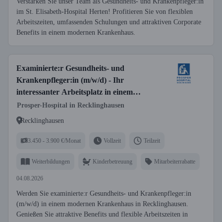
Verstärken Sie unser Team als Gesundheits- und Krankenpfleger:in
im St. Elisabeth-Hospital Herten! Profitieren Sie von flexiblen
Arbeitszeiten, umfassenden Schulungen und attraktiven Corporate
Benefits in einem modernen Krankenhaus.
Examinierte:r Gesundheits- und
Krankenpfleger:in (m/w/d) - Ihr
interessanter Arbeitsplatz in einem
modernen Krankenhaus!
Prosper-Hospital in Recklinghausen
Recklinghausen
3.450 - 3.900 €/Monat
Vollzeit
Teilzeit
Weiterbildungen
Kinderbetreuung
Mitarbeiterrabatte
04.08.2026
Werden Sie examinierte:r Gesundheits- und Krankenpfleger:in
(m/w/d) in einem modernen Krankenhaus in Recklinghausen.
Genießen Sie attraktive Benefits und flexible Arbeitszeiten in