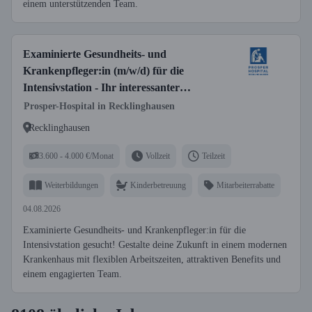
einem unterstützenden Team.
Examinierte Gesundheits- und
Krankenpfleger:in (m/w/d) für die
Intensivstation - Ihr interessanter
Arbeitsplatz in einem modernen
Prosper-Hospital in Recklinghausen
Krankenhaus!
Recklinghausen
3.600 - 4.000 €/Monat
Vollzeit
Teilzeit
Weiterbildungen
Kinderbetreuung
Mitarbeiterrabatte
04.08.2026
Examinierte Gesundheits- und Krankenpfleger:in für die
Intensivstation gesucht! Gestalte deine Zukunft in einem modernen
Krankenhaus mit flexiblen Arbeitszeiten, attraktiven Benefits und
einem engagierten Team.