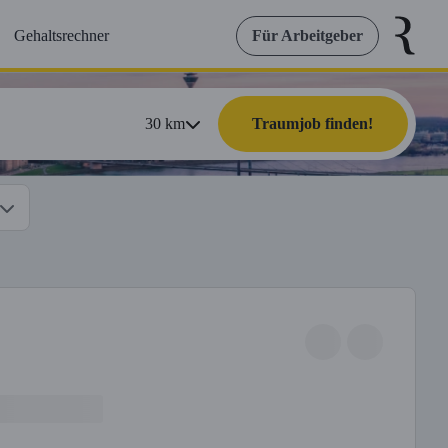
Gehaltsrechner
Für Arbeitgeber
30
km
Traumjob finden!