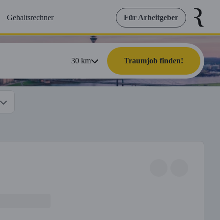
Gehaltsrechner
Für Arbeitgeber
30
km
Traumjob finden!