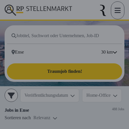
30
km
Traumjob finden!
Veröffentlichungsdatum
Home-Office
488 Jobs
Jobs in
Ense
Sortieren nach
Relevanz