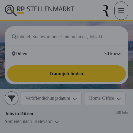
30
km
Traumjob finden!
Veröffentlichungsdatum
Home-Office
508 Jobs
Jobs in
Düren
Sortieren nach
Relevanz