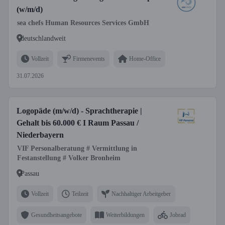
(w/m/d)
sea chefs Human Resources Services GmbH
deutschlandweit
Vollzeit
Firmenevents
Home-Office
31.07.2026
Logopäde (m/w/d) - Sprachtherapie |
Gehalt bis 60.000 € I Raum Passau /
Niederbayern
VIF Personalberatung # Vermittlung in
Festanstellung # Volker Bronheim
Passau
Vollzeit
Teilzeit
Nachhaltiger Arbeitgeber
Gesundheitsangebote
Weiterbildungen
Jobrad