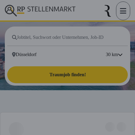
30
km
Traumjob finden!