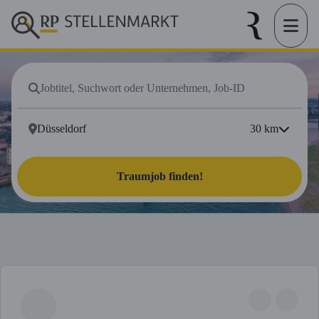
30
km
Traumjob finden!