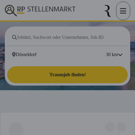
30
km
Traumjob finden!