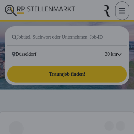
30
km
Traumjob finden!