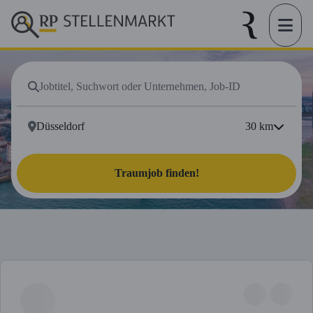
30
km
Traumjob finden!