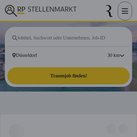
30
km
Traumjob finden!