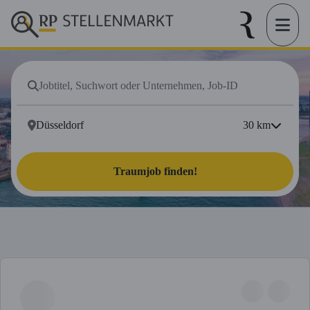
30
km
Traumjob finden!