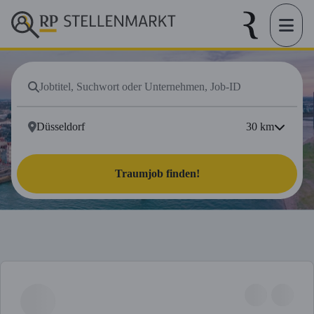
30
km
Traumjob finden!