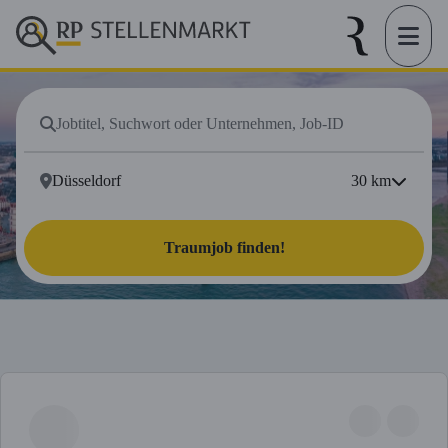
30
km
Traumjob finden!