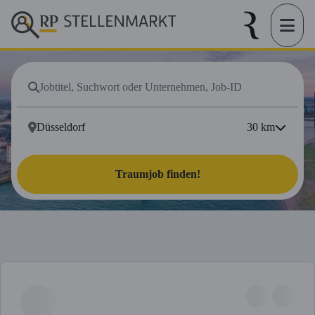
30
km
Traumjob finden!