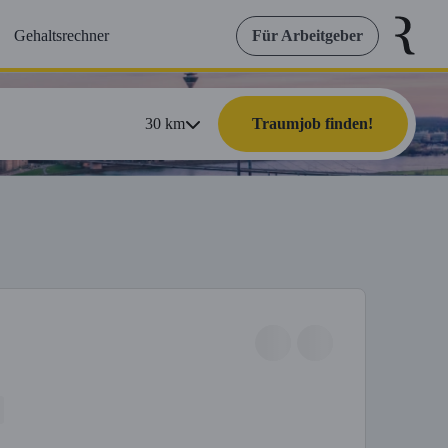
Gehaltsrechner
Für Arbeitgeber
30
km
Traumjob finden!