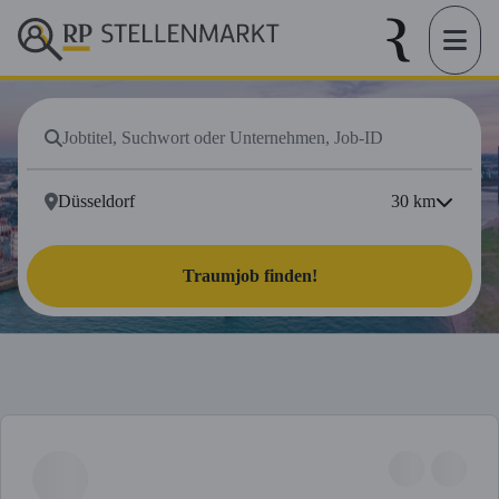
30
km
Traumjob finden!