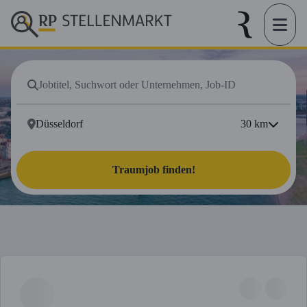
30
km
Traumjob finden!