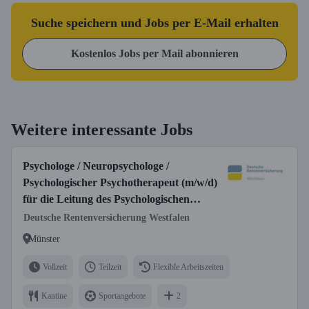
Suche speichern und Jobs per E-Mail erhalten
Kostenlos Jobs per Mail abonnieren
Weitere interessante Jobs
Psychologe / Neuropsychologe /
Psychologischer Psychotherapeut (m/w/d)
für die Leitung des Psychologischen
Dienstes
Deutsche Rentenversicherung Westfalen
Münster
Vollzeit
Teilzeit
Flexible Arbeitszeiten
Kantine
Sportangebote
2