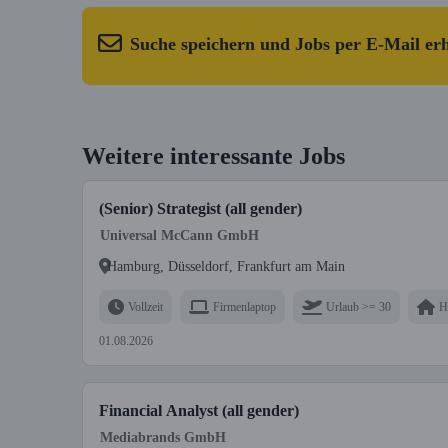
Suche speichern und Jobs per E-Mail er
Weitere interessante Jobs
(Senior) Strategist (all gender)
Universal McCann GmbH
Hamburg, Düsseldorf, Frankfurt am Main
Vollzeit
Firmenlaptop
Urlaub >= 30
H
01.08.2026
Financial Analyst (all gender)
Mediabrands GmbH