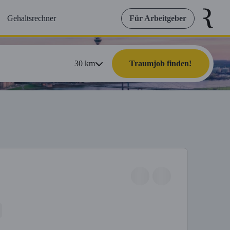
Gehaltsrechner
Für Arbeitgeber
30
km
Traumjob finden!