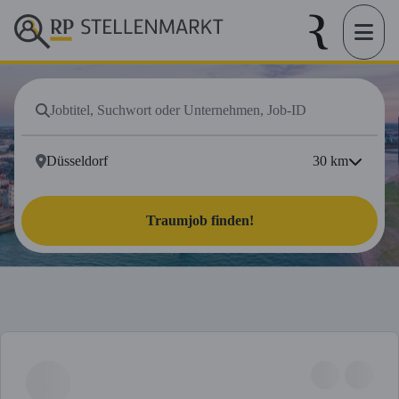
30
km
Traumjob finden!