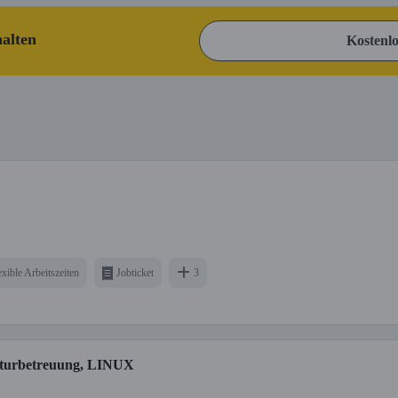
halten
Kostenlo
exible Arbeitszeiten
Jobticket
3
kturbetreuung, LINUX