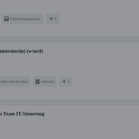
Fahrtkostenzuschuss
5
istrator(in) (w/m/d)
exible Arbeitszeiten
Jobticket
3
 im Team IT-Steuerung