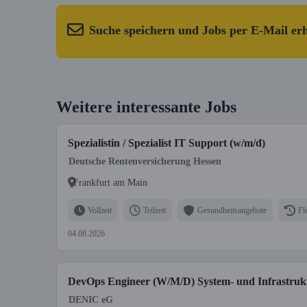
Suche speichern und Jobs per E-Mail er
Weitere interessante Jobs
Spezialistin / Spezialist IT Support (w/m/d)
Deutsche Rentenversicherung Hessen
Frankfurt am Main
Vollzeit
Teilzeit
Gesundheitsangebote
Fl
04.08.2026
DevOps Engineer (W/M/D) System- und Infrastru
DENIC eG