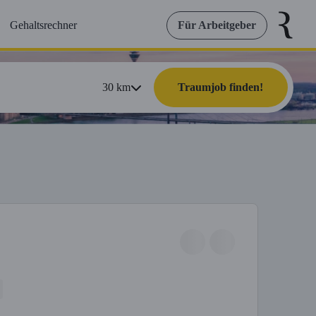
Gehaltsrechner
Für Arbeitgeber
30
km
Traumjob finden!