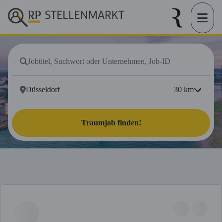
30
km
Traumjob finden!