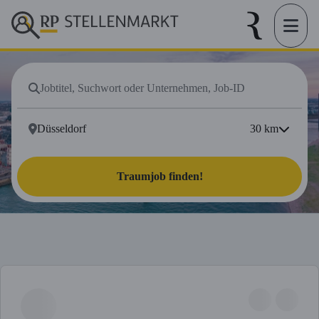
30
km
Traumjob finden!