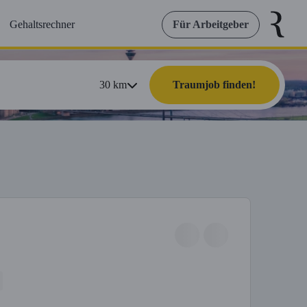
Gehaltsrechner
Für Arbeitgeber
30
km
Traumjob finden!