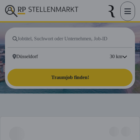
30
km
Traumjob finden!