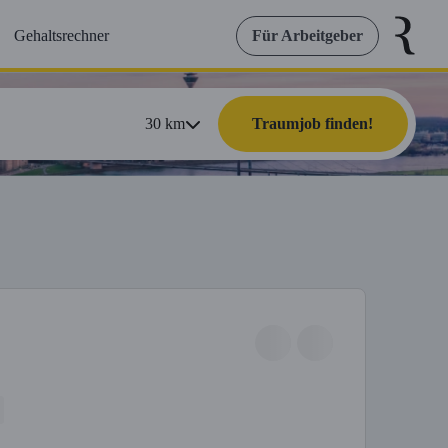
Gehaltsrechner
Für Arbeitgeber
30
km
Traumjob finden!