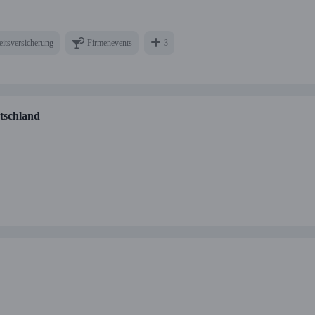
eitsversicherung
Firmenevents
3
tschland