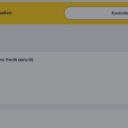
halten
Kostenlo
ss North (m/w/d)