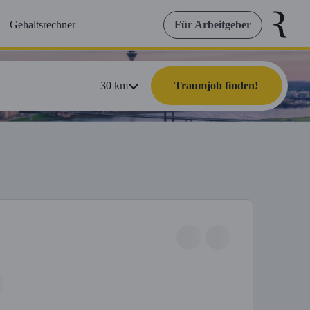
Gehaltsrechner
Für Arbeitgeber
30
km
Traumjob finden!