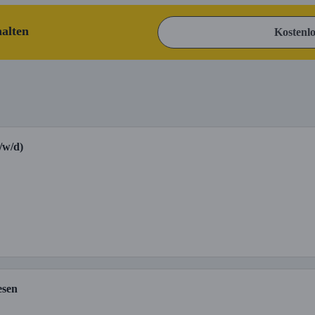
halten
Kostenlo
/w/d)
esen